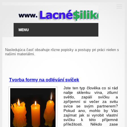
MENU
Nasledujúca časť obsahuje rôzne popisky a postupy pri práci nielen s
našimi materiálmi.
Tvorba formy na odlévání svíček
Jste ten typ člověka co si rád
nalije sklenku vína, ztlumí
světlo, zapálí svíčku a
zpříjemní si večer za svitu
svíce se svým partnerem?
Pokud ano, mohlo by Vás
zajímat jak si vyrobit vlastní
svíčku k této příjemné
příležitosti. Někdo zase