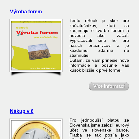
Výroba forem
Tento eBook je skôr pre
začiatočníkov, ktorí sa
zaujímajú o tvorbu foriem a
nevedia ako začať.
Vypracovali sme ho pre
našich priaznivcov a je
každému zdarma na
stiahnutie.
Dúfam, že vám prinesie nové
informácie a posunie Vás
kúsok bližšie k prvé forme.
Více informací
Nákup v €
Pro jednodušší platbu ze
Slovenska jsme založili eurový
účet ve slovenské bance.
Platba se tak posílá jako