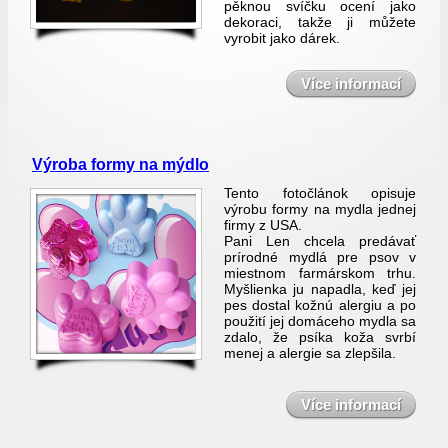
pěknou svíčku ocení jako
dekoraci, takže ji můžete
vyrobit jako dárek.
Více informací
Výroba formy na mýdlo
Tento fotočlánok opisuje
výrobu formy na mydla jednej
firmy z USA.
Pani Len chcela predávať
prírodné mydlá pre psov v
miestnom farmárskom trhu.
Myšlienka ju napadla, keď jej
pes dostal kožnú alergiu a po
použití jej domáceho mydla sa
zdalo, že psíka koža svrbí
menej a alergie sa zlepšila.
Více informací