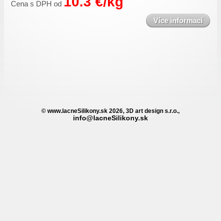
10.3 €/kg
Cena s DPH od
Více informací
© www.lacneSilikony.sk 2026, 3D art design s.r.o.,
info@lacneSilikony.sk