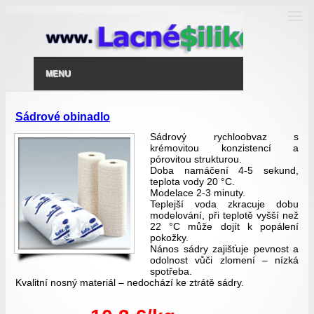
MENU
Sádrové obinadlo
Sádrový rychloobvaz s
krémovitou konzistencí a
pórovitou strukturou.
Doba namáčení 4-5 sekund,
teplota vody 20 °C.
Modelace 2-3 minuty.
Teplejší voda zkracuje dobu
modelování, při teplotě vyšší než
22 °C může dojít k popálení
pokožky.
Nános sádry zajišťuje pevnost a
odolnost vůči zlomení – nízká
spotřeba.
Kvalitní nosný materiál – nedochází ke ztrátě sádry.