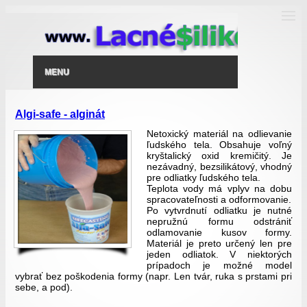
MENU
Algi-safe - alginát
Netoxický materiál na odlievanie
ľudského tela. Obsahuje voľný
kryštalický oxid kremičitý. Je
nezávadný, bezsilikátový, vhodný
pre odliatky ľudského tela.
Teplota vody má vplyv na dobu
spracovateľnosti a odformovanie.
Po vytvrdnutí odliatku je nutné
nepružnú formu odstrániť
odlamovanie kusov formy.
Materiál je preto určený len pre
jeden odliatok. V niektorých
prípadoch je možné model
vybrať bez poškodenia formy (napr. Len tvár, ruka s prstami pri
sebe, a pod).