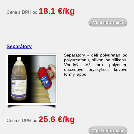
18.1 €/kg
Cena s DPH od
Více informací
Separátory
Separátory - dělí polyuretan od
polyureatanu, silikon od silikonu.
Vhodný též pro polyester,
epoxidové pryskyřice, kovové
formy, apod.
25.6 €/kg
Cena s DPH od
Více informací