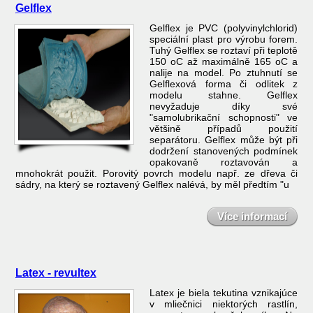
Gelflex
Gelflex je PVC (polyvinylchlorid)
speciální plast pro výrobu forem.
Tuhý Gelflex se roztaví při teplotě
150 oC až maximálně 165 oC a
nalije na model. Po ztuhnutí se
Gelflexová forma či odlitek z
modelu stahne. Gelflex
nevyžaduje díky své
"samolubrikační schopnosti" ve
většině případů použití
separátoru. Gelflex může být při
dodržení stanovených podmínek
opakovaně roztavován a
mnohokrát použit. Porovitý povrch modelu např. ze dřeva či
sádry, na který se roztavený Gelflex nalévá, by měl předtím "u
Více informací
Latex - revultex
Latex je biela tekutina vznikajúce
v mliečnici niektorých rastlín,