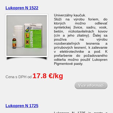
Lukopren N 1522
Univerzálny kaučuk.
Slúži na výrobu foriem, do
ktorých možno odlievať
syntetickej živice, sadru, vosk,
betón, nízkotavitelnách kovov
(cín a jeho zliatiny). Ďalej sa
používa na výrobu
rozoberateľných tesnenia a
prírubových tesnení, k zalievanie
v elektrotechnike a pod. K
prefarbenie do požadovaného
odtieňa možno použiť Lukopren
Pigmentové pasty.
17.8 €/kg
Cena s DPH od
Více informací
Lukopren N 1725