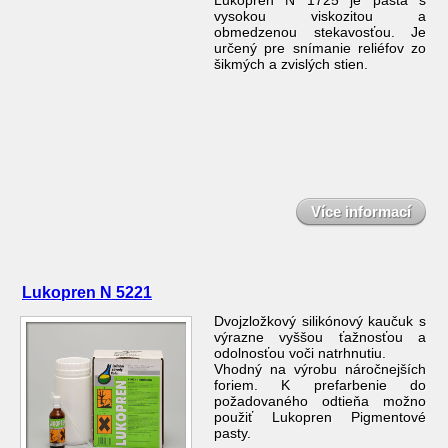
Lukopren N 1725 je pasta s
vysokou viskozitou a
obmedzenou stekavosťou. Je
určený pre snímanie reliéfov zo
šikmých a zvislých stien.
Více informací
Lukopren N 5221
Dvojzložkový silikónový kaučuk s
výrazne vyššou ťažnosťou a
odolnosťou voči natrhnutiu.
Vhodný na výrobu náročnejších
foriem. K prefarbenie do
požadovaného odtieňa možno
použiť Lukopren Pigmentové
pasty.