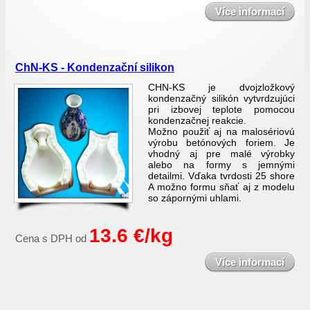
Více informací
ChN-KS - Kondenzační silikon
CHN-KS je dvojzložkový
kondenzačný silikón vytvrdzujúci
pri izbovej teplote pomocou
kondenzačnej reakcie.
Možno použiť aj na malosériovú
výrobu betónových foriem. Je
vhodný aj pre malé výrobky
alebo na formy s jemnými
detailmi. Vďaka tvrdosti 25 shore
A možno formu sňať aj z modelu
so zápornými uhlami.
13.6 €/kg
Cena s DPH od
Více informací