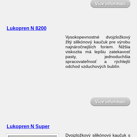
Více informací
Lukopren N 8200
Vysokopevnostné dvojzložkový
žltý silikónový kaučuk pre výrobu
najnáročnejších foriem. Nižšia
viskozita má lepšiu zatekavosť
pasty, jednoduchšia
spracovateľnosť a rýchlejší
odchod vzduchových bublín.
Více informací
Lukopren N Super
Dvojzložkový silikónový kaučuk s