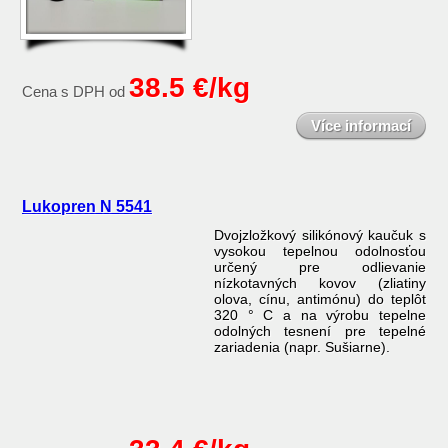
38.5 €/kg
Cena s DPH od
Více informací
Lukopren N 5541
Dvojzložkový silikónový kaučuk s
vysokou tepelnou odolnosťou
určený pre odlievanie
nízkotavných kovov (zliatiny
olova, cínu, antimónu) do teplôt
320 ° C a na výrobu tepelne
odolných tesnení pre tepelné
zariadenia (napr. Sušiarne).