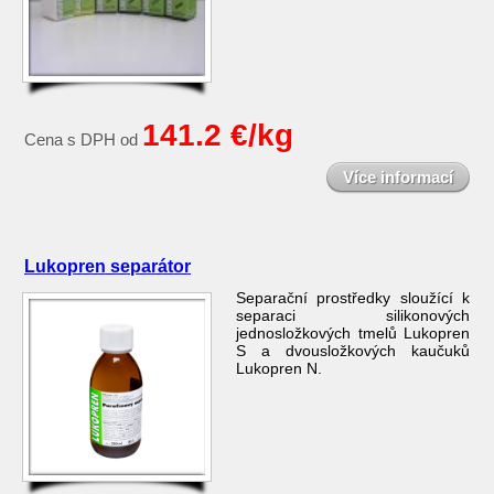
141.2 €/kg
Cena s DPH od
Více informací
Lukopren separátor
Separační prostředky sloužící k
separaci silikonových
jednosložkových tmelů Lukopren
S a dvousložkových kaučuků
Lukopren N.