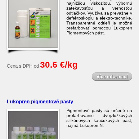
najnižšou viskozitou, výbornú
zatekavosťou a vernosťou
odtlačkov. Využíva sa prevažne v
defektoskopiu a elektro-technike.
Transparentné odtieň je možné
prefarbovať pomocou Lukopren
Pigmentových pást.
30.6 €/kg
Cena s DPH od
Více informací
Lukopren pigmentové pasty
Pigmentové pasty sú určené na
prefarbovanie dvojzložkových
silikónových kaučukových pást,
najmä Lukopren N.