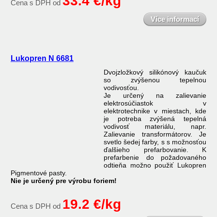
33.4 €/kg
Cena s DPH od
Více informací
Lukopren N 6681
Dvojzložkový silikónový kaučuk
so zvýšenou tepelnou
vodivosťou.
Je určený na zalievanie
elektrosúčiastok v
elektrotechnike v miestach, kde
je potreba zvýšená tepelná
vodivosť materiálu, napr.
Zalievanie transformátorov. Je
svetlo šedej farby, s s možnosťou
ďalšieho prefarbovanie. K
prefarbenie do požadovaného
odtieňa možno použiť Lukopren
Pigmentové pasty.
Nie je určený pre výrobu foriem!
19.2 €/kg
Cena s DPH od