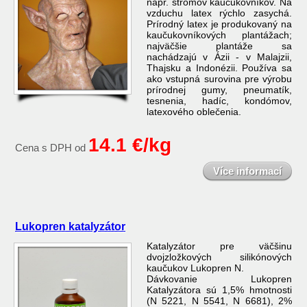
napr. stromov kaučukovníkov. Na
vzduchu latex rýchlo zasychá.
Prírodný latex je produkovaný na
kaučukovníkových plantážach;
najväčšie plantáže sa
nachádzajú v Ázii - v Malajzii,
Thajsku a Indonézii. Používa sa
ako vstupná surovina pre výrobu
prírodnej gumy, pneumatík,
tesnenia, hadíc, kondómov,
latexového oblečenia.
14.1 €/kg
Cena s DPH od
Více informací
Lukopren katalyzátor
Katalyzátor pre väčšinu
dvojzložkových silikónových
kaučukov Lukopren N.
Dávkovanie Lukopren
Katalyzátora sú 1,5% hmotnosti
(N 5221, N 5541, N 6681), 2%