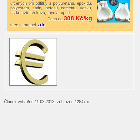
určených pro odlitky z polyuretanu, epoxidu,
polyesteru, sádry, betonu, cementu, vosku,
nízkotavících kovů, mýdla, apod.
308 Kč/kg
Cena od
zde
více informací
Článek vytvořen 11.03.2013, zobrazen 12847 x