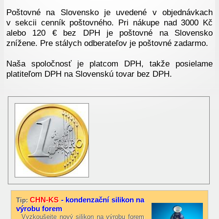
Poštovné na Slovensko je uvedené v objednávkach
v sekcii cenník poštovného. Pri nákupe nad 3000 Kč
alebo 120 € bez DPH je poštovné na Slovensko
znížene. Pre stálych odberateľov je poštovné zadarmo.
Naša spoločnosť je platcom DPH, takže posielame
platiteľom DPH na Slovenskú tovar bez DPH.
CHN-KS
- kondenzační silikon na
Tip:
výrobu forem
Vyzkoušejte nový silikon na výrobu forem