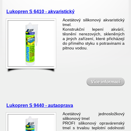
Lukopren S 6410 - akvaristický
Acetátový silikonový akvaristický
tmel.
Konstrukční lepení akvárií,
těsnění nerezových, skleněných
a jiných zařízení, které přicházejí
do přímého styku s potravinami a
pitnou vodou.
Více informací
Lukopren S 9440 - autaoprava
Acetátový jednosložkový
silikonový tmel
PROFI silikonový opravárenský
tmel s trvalou teplotní odolností