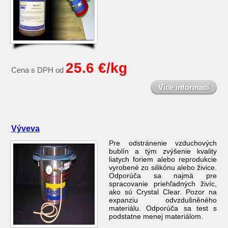
25.6 €/kg
Cena s DPH od
Více informací
Výveva
Pre odstránenie vzduchových
bublín a tým zvýšenie kvality
liatych foriem alebo reprodukcie
vyrobené zo silikónu alebo živice.
Odporúča sa najmä pre
spracovanie priehľadných živíc,
ako sú Crystal Clear. Pozor na
expanziu odvzdušněného
materiálu. Odporúča sa test s
podstatne menej materiálom.