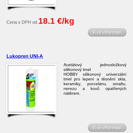
18.1 €/kg
Cena s DPH od
Více informací
Lukopren UNI-A
Acetátový jednosložkový
silikonový tmel
HOBBY silikonový univerzální
tmel pro lepení a těsnění skla,
keramiky, porcelánu, smaltu,
nerezu a kovů opatřených
nátěrem.
Více informací