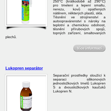
250°C (krátkodobě až 290°C)
pro tmelení a lepení smaltu,
nerezu, kovů opatřených
nátěrem, některých plastů, skla.
Těsnění ve strojírenství a
autoopravárenství s nároky na
teplotní a chemickou odolnost,
těsnění přírubových spojů,
topných zařízení, smaltovaných
plechů.
Více informací
Lukopren separátor
Separační prostředky sloužící k
separaci silikonových
jednosložkových tmelů Lukopren
S a dvousložkových kaučuků
Lukopren N.