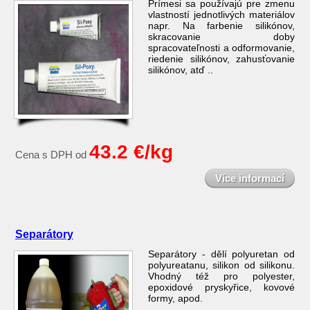
Prímesi sa používajú pre zmenu
vlastností jednotlivých materiálov
napr. Na farbenie silikónov,
skracovanie doby
spracovateľnosti a odformovanie,
riedenie silikónov, zahusťovanie
silikónov, atď ..
43.2 €/kg
Cena s DPH od
Více informací
Separátory
Separátory - dělí polyuretan od
polyureatanu, silikon od silikonu.
Vhodný též pro polyester,
epoxidové pryskyřice, kovové
formy, apod.