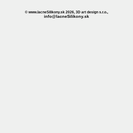
© www.lacneSilikony.sk 2026, 3D art design s.r.o.,
info@lacneSilikony.sk