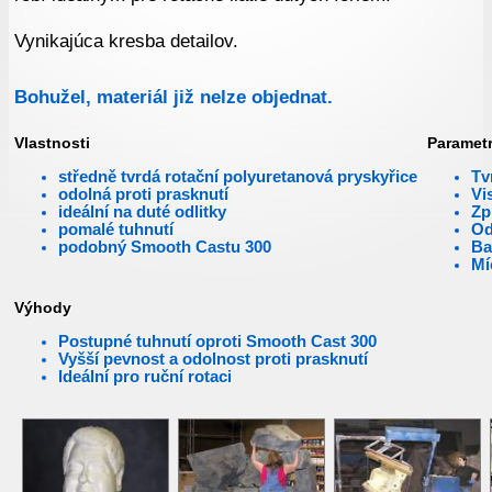
Vynikajúca kresba detailov.
Bohužel, materiál již nelze objednat.
Vlastnosti
Paramet
středně tvrdá rotační polyuretanová pryskyřice
Tv
odolná proti prasknutí
Vi
ideální na duté odlitky
Zp
pomalé tuhnutí
Od
podobný Smooth Castu 300
Ba
Mí
Výhody
Postupné tuhnutí oproti Smooth Cast 300
Vyšší pevnost a odolnost proti prasknutí
Ideální pro ruční rotaci