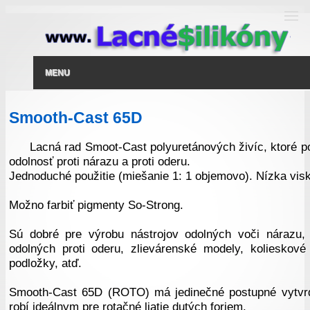
MENU
Smooth-Cast 65D
Lacná rad Smoot-Cast polyuretánových živíc, ktoré p
odolnosť proti nárazu a proti oderu.
Jednoduché použitie (miešanie 1: 1 objemovo). Nízka visk
Možno farbiť pigmenty So-Strong.
Sú dobré pre výrobu nástrojov odolných voči nárazu, p
odolných proti oderu, zlievárenské modely, kolieskové
podložky, atď.
Smooth-Cast 65D (ROTO) má jedinečné postupné vytvrd
robí ideálnym pre rotačné liatie dutých foriem.