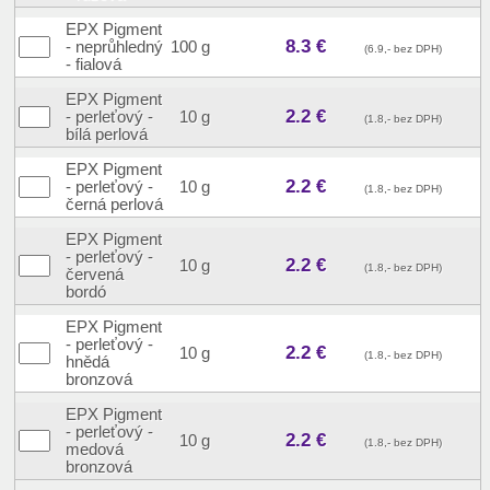
EPX Pigment
8.3 €
- neprůhledný
100 g
(6.9,- bez DPH)
- fialová
EPX Pigment
2.2 €
- perleťový -
10 g
(1.8,- bez DPH)
bílá perlová
EPX Pigment
2.2 €
- perleťový -
10 g
(1.8,- bez DPH)
černá perlová
EPX Pigment
- perleťový -
2.2 €
10 g
(1.8,- bez DPH)
červená
bordó
EPX Pigment
- perleťový -
2.2 €
10 g
(1.8,- bez DPH)
hnědá
bronzová
EPX Pigment
- perleťový -
2.2 €
10 g
(1.8,- bez DPH)
medová
bronzová