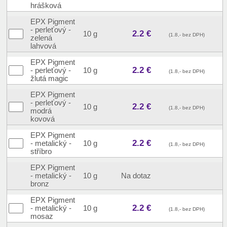
hrášková
EPX Pigment
- perleťový -
2.2 €
10 g
(1.8,- bez DPH)
zelená
lahvová
EPX Pigment
2.2 €
- perleťový -
10 g
(1.8,- bez DPH)
žlutá magic
EPX Pigment
- perleťový -
2.2 €
10 g
(1.8,- bez DPH)
modrá
kovová
EPX Pigment
2.2 €
- metalický -
10 g
(1.8,- bez DPH)
stříbro
EPX Pigment
- metalický -
10 g
Na dotaz
bronz
EPX Pigment
2.2 €
- metalický -
10 g
(1.8,- bez DPH)
mosaz