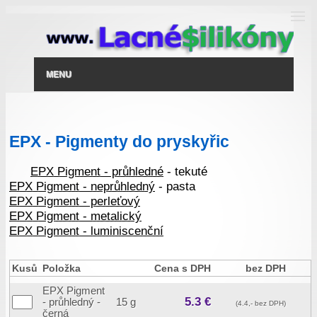
MENU
EPX - Pigmenty do pryskyřic
EPX Pigment - průhledné
- tekuté
EPX Pigment - neprůhledný
- pasta
EPX Pigment - perleťový
EPX Pigment - metalický
EPX Pigment - luminiscenční
Kusů
Položka
Cena s DPH
bez DPH
EPX Pigment
5.3 €
- průhledný -
15 g
(4.4,- bez DPH)
černá