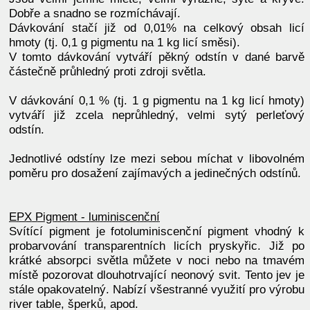
Dobře a snadno se rozmíchávají.
Dávkování stačí již od 0,01% na celkový obsah licí
hmoty (tj. 0,1 g pigmentu na 1 kg licí směsi).
V tomto dávkování vytváří pěkný odstín v dané barvě
částečně průhledný proti zdroji světla.
V dávkování 0,1 % (tj. 1 g pigmentu na 1 kg licí hmoty)
vytváří již zcela neprůhledný, velmi sytý perleťový
odstín.
Jednotlivé odstíny lze mezi sebou míchat v libovolném
poměru pro dosažení zajímavých a jedinečných odstínů.
EPX Pigment - luminiscenční
Svítící pigment je fotoluminiscenční pigment vhodný k
probarvování transparentních licích pryskyřic. Již po
krátké absorpci světla můžete v noci nebo na tmavém
místě pozorovat dlouhotrvající neonový svit. Tento jev je
stále opakovatelný. Nabízí všestranné využití pro výrobu
river table, šperků, apod.