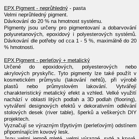
EPX Pigment - neprůhledný
- pasta
Velmi neprůhledný pigment.
Dávkování do 20 % na hmotnost systému.
Pigmenty jsou určeny pro pigmentovaní a dobarvování
polyuretanových, epoxidový i polyesterových systémů.
Dávkování dle potřeby od cca 1 - 5 %, maximálně do 20
% hmotnosti.
EPX Pigment - perleťový + metalický
Určené do epoxidových, polyesterových nebo
akrylových pryskyřic. Tyto pigmenty lze také použít v
kosmetickém průmyslu (lakování nehtů), při výrobě
plastů nebo průmyslovém lakování. Vytvářejí
charakteristický metalický efekt a vzhled. Velké využití
nachází v oblasti litých podlah a 3D podlah (flooring),
vytváření designových efektů v dekorativním odlévání
stolových desek (river table), šperků a veškerých DIY
projektech.
Vyznačují se výrazným třpytivým (perleťovým) odstínem
připomínajícím kovový lesk.
Jsou velmi jemně mleté, velmi výrazné, syté a kryvé.