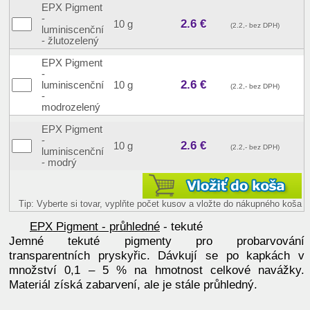
EPX Pigment
-
2.6 €
10 g
(2.2,- bez DPH)
luminiscenční
- žlutozelený
EPX Pigment
-
2.6 €
luminiscenční
10 g
(2.2,- bez DPH)
-
modrozelený
EPX Pigment
-
2.6 €
10 g
(2.2,- bez DPH)
luminiscenční
- modrý
Tip: Vyberte si tovar, vyplňte počet kusov a vložte do nákupného koša
EPX Pigment - průhledné
- tekuté
Jemné tekuté pigmenty pro probarvování
transparentních pryskyřic. Dávkují se po kapkách v
množství 0,1 – 5 % na hmotnost celkové navážky.
Materiál získá zabarvení, ale je stále průhledný.