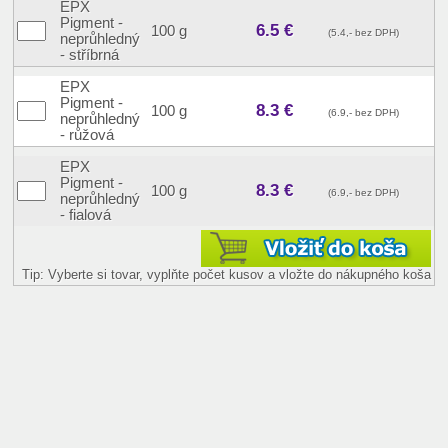
EPX
Pigment -
6.5 €
100 g
(5.4,- bez DPH)
neprůhledný
- stříbrná
EPX
Pigment -
8.3 €
100 g
(6.9,- bez DPH)
neprůhledný
- růžová
EPX
Pigment -
8.3 €
100 g
(6.9,- bez DPH)
neprůhledný
- fialová
Tip: Vyberte si tovar, vyplňte počet kusov a vložte do nákupného koša