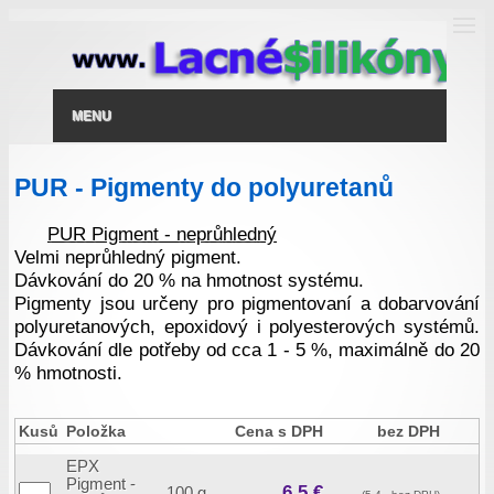
MENU
PUR - Pigmenty do polyuretanů
PUR Pigment - neprůhledný
Velmi neprůhledný pigment.
Dávkování do 20 % na hmotnost systému.
Pigmenty jsou určeny pro pigmentovaní a dobarvování
polyuretanových, epoxidový i polyesterových systémů.
Dávkování dle potřeby od cca 1 - 5 %, maximálně do 20
% hmotnosti.
Kusů
Položka
Cena s DPH
bez DPH
EPX
Pigment -
6.5 €
100 g