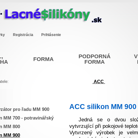
vky
Registrácia
Prihlásenie
,
PODPORNÁ
V
FORMA
OHA
FORMA
ACC
tele:
ACC silikon MM 900
yzátor pro řadu MM 900
n MM 700 - potravinářský
Jedná se o dvou slož
vytvrzující při pokojové teplot
on MM 800
Vytvrzený výrobek je vel
on MM 900