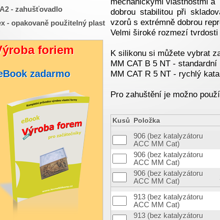
mechanickými vlastnostmi a
2 - zahušťovadlo
dobrou stabilitou při sklado
vzorů s extrémně dobrou repr
x - opakovaně použitelný plast
Velmi široké rozmezí tvrdosti
Výroba foriem
K silikonu si můžete vybrat z
MM CAT B 5 NT - standardní 
eBook zadarmo
MM CAT R 5 NT - rychlý katal
Pro zahuštění je možno použí
Kusů
Položka
906 (bez katalyzátoru
ACC MM Cat)
906 (bez katalyzátoru
ACC MM Cat)
906 (bez katalyzátoru
ACC MM Cat)
913 (bez katalyzátoru
ACC MM Cat)
913 (bez katalyzátoru