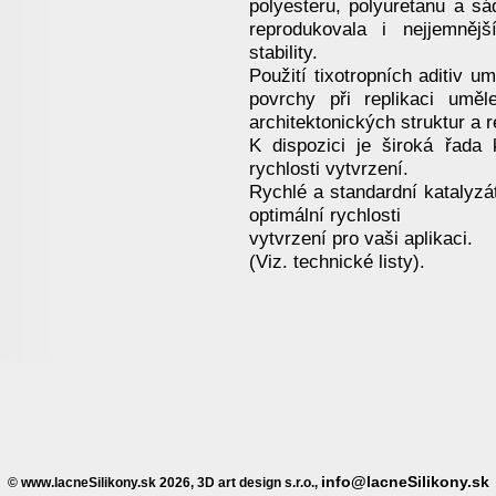
polyesteru, polyuretanu a sá
reprodukovala i nejjemnějš
stability.
Použití tixotropních aditiv u
povrchy při replikaci uměl
architektonických struktur a re
K dispozici je široká řada 
rychlosti vytvrzení.
Rychlé a standardní katalyzá
optimální rychlosti
vytvrzení pro vaši aplikaci.
(Viz. technické listy).
info@lacneSilikony.sk
© www.lacneSilikony.sk 2026, 3D art design s.r.o.,