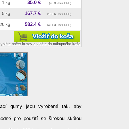
35.0 €
1 kg
(28.9,- bez DPH)
167.7 €
5 kg
(138.6,- bez DPH)
582.4 €
20 kg
(481.3,- bez DPH)
, vyplňte počet kusov a vložte do nákupného koša
vací gumy jsou vyrobené tak, aby
hodné pro použití se širokou škálou