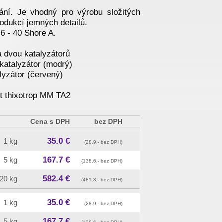
vání. Je vhodný pro výrobu složitých
odukcí jemných detailů.
 6 - 40 Shore A.
a dvou katalyzátorů
katalyzátor (modrý)
yzátor (červený)
t thixotrop MM TA2
Cena s DPH
bez DPH
35.0 €
1 kg
(28.9,- bez DPH)
167.7 €
5 kg
(138.6,- bez DPH)
582.4 €
20 kg
(481.3,- bez DPH)
35.0 €
1 kg
(28.9,- bez DPH)
167.7 €
5 kg