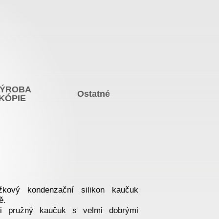
ÝROBA
Ostatné
KÓPIE
kový kondenzační silikon kaučuk
ě.
mi pružný kaučuk s velmi dobrými