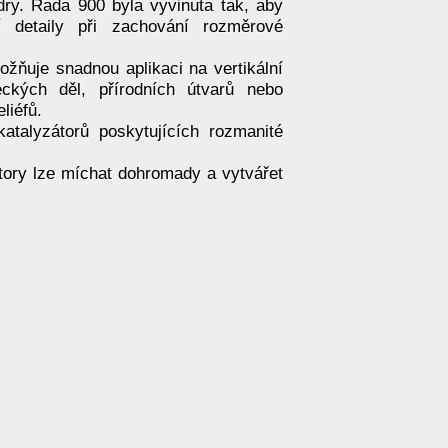
dry. Řada 900 byla vyvinuta tak, aby
í detaily při zachování rozměrové
možňuje snadnou aplikaci na vertikální
eckých děl, přírodních útvarů nebo
liéfů.
katalyzátorů poskytujících rozmanité
tory lze míchat dohromady a vytvářet