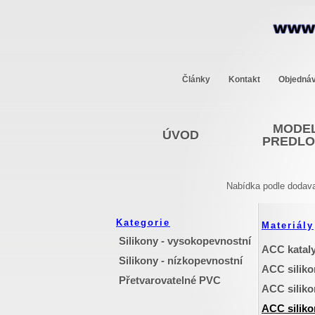
Články
Kontakt
Objedná
MODEL
ÚVOD
PREDL
Nabídka podle dodava
Kategorie
Materiály
Silikony - vysokopevnostní
ACC katal
Silikony - nízkopevnostní
ACC siliko
Přetvarovatelné PVC
ACC silik
ACC silik