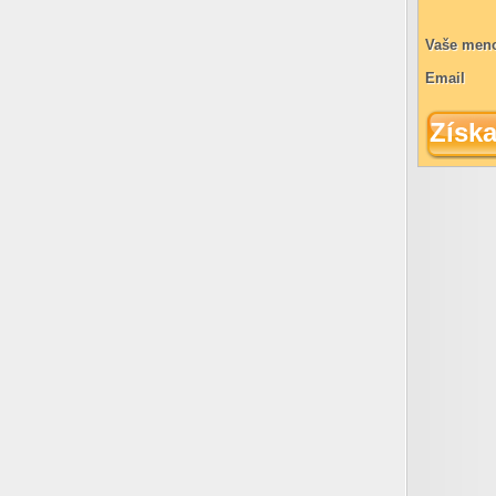
Vaše men
Email
Získ