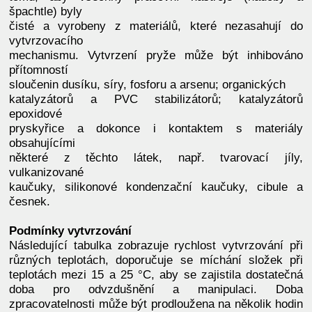
špachtle) byly
čisté a vyrobeny z materiálů, které nezasahují do
vytvrzovacího
mechanismu. Vytvrzení pryže může být inhibováno
přítomností
sloučenin dusíku, síry, fosforu a arsenu; organických
katalyzátorů a PVC stabilizátorů; katalyzátorů
epoxidové
pryskyřice a dokonce i kontaktem s materiály
obsahujícími
některé z těchto látek, např. tvarovací jíly,
vulkanizované
kaučuky, silikonové kondenzační kaučuky, cibule a
česnek.
Podmínky vytvrzování
Následující tabulka zobrazuje rychlost vytvrzování při
různých teplotách, doporučuje se míchání složek při
teplotách mezi 15 a 25 °C, aby se zajistila dostatečná
doba pro odvzdušnění a manipulaci. Doba
zpracovatelnosti může být prodloužena na několik hodin