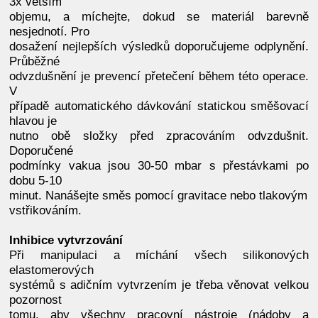
3x větším
objemu, a míchejte, dokud se materiál barevně
nesjednotí. Pro
dosažení nejlepších výsledků doporučujeme odplynění.
Průběžné
odvzdušnění je prevencí přetečení během této operace.
V
případě automatického dávkování statickou směšovací
hlavou je
nutno obě složky před zpracováním odvzdušnit.
Doporučené
podmínky vakua jsou 30-50 mbar s přestávkami po
dobu 5-10
minut. Nanášejte směs pomocí gravitace nebo tlakovým
vstřikováním.
Inhibice vytvrzování
Při manipulaci a míchání všech silikonových
elastomerových
systémů s adičním vytvrzením je třeba věnovat velkou
pozornost
tomu, aby všechny pracovní nástroje (nádoby a