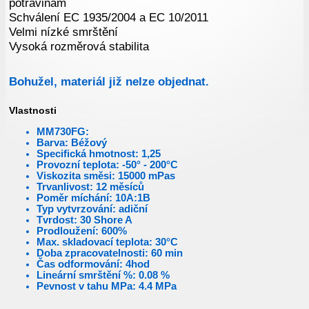
potravinám
Schválení EC 1935/2004 a EC 10/2011
Velmi nízké smrštění
Vysoká rozměrová stabilita
Bohužel, materiál již nelze objednat.
Vlastnosti
MM730FG:
Barva: Béžový
Specifická hmotnost: 1,25
Provozní teplota: -50° - 200°C
Viskozita směsi: 15000 mPas
Trvanlivost: 12 měsíců
Poměr míchání: 10A:1B
Typ vytvrzování: adiční
Tvrdost: 30 Shore A
Prodloužení: 600%
Max. skladovací teplota: 30°C
Doba zpracovatelnosti: 60 min
Čas odformování: 4hod
Lineární smrštění %: 0.08 %
Pevnost v tahu MPa: 4.4 MPa