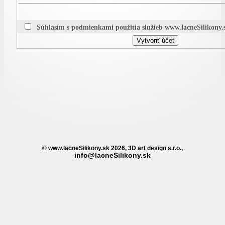
Súhlasím s podmienkami použitia služieb www.lacneSilikony.s
© www.lacneSilikony.sk 2026, 3D art design s.r.o.,
info@lacneSilikony.sk