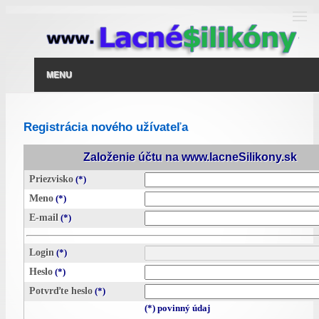
MENU
Registrácia nového užívateľa
Založenie účtu na www.lacneSilikony.sk
Priezvisko
(*)
Meno
(*)
E-mail
(*)
Login
(*)
Heslo
(*)
Potvrďte heslo
(*)
(*) povinný údaj