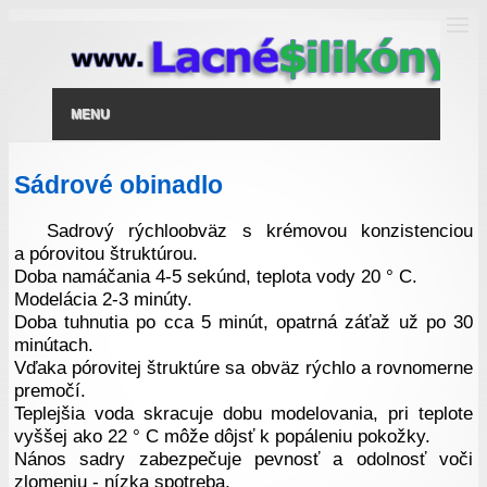
MENU
Sádrové obinadlo
Sadrový rýchloobväz s krémovou konzistenciou
a pórovitou štruktúrou.
Doba namáčania 4-5 sekúnd, teplota vody 20 ° C.
Modelácia 2-3 minúty.
Doba tuhnutia po cca 5 minút, opatrná záťaž už po 30
minútach.
Vďaka pórovitej štruktúre sa obväz rýchlo a rovnomerne
premočí.
Teplejšia voda skracuje dobu modelovania, pri teplote
vyššej ako 22 ° C môže dôjsť k popáleniu pokožky.
Nános sadry zabezpečuje pevnosť a odolnosť voči
zlomeniu - nízka spotreba.