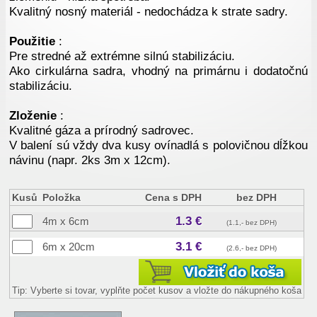
Kvalitný nosný materiál - nedochádza k strate sadry.
Použitie
:
Pre stredné až extrémne silnú stabilizáciu.
Ako cirkulárna sadra, vhodný na primárnu i dodatočnú
stabilizáciu.
Zloženie
:
Kvalitné gáza a prírodný sadrovec.
V balení sú vždy dva kusy ovínadlá s polovičnou dĺžkou
návinu (napr. 2ks 3m x 12cm).
Kusů
Položka
Cena s DPH
bez DPH
1.3 €
4m x 6cm
(1.1,- bez DPH)
3.1 €
6m x 20cm
(2.6,- bez DPH)
Tip: Vyberte si tovar, vyplňte počet kusov a vložte do nákupného koša