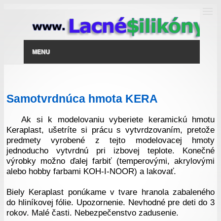
MENU
Samotvrdnúca hmota KERA
Ak si k modelovaniu vyberiete keramickú hmotu
Keraplast, ušetríte si prácu s vytvrdzovaním, pretože
predmety vyrobené z tejto modelovacej hmoty
jednoducho vytvrdnú pri izbovej teplote. Konečné
výrobky možno ďalej farbiť (temperovými, akrylovými
alebo hobby farbami KOH-I-NOOR) a lakovať.
Biely Keraplast ponúkame v tvare hranola zabaleného
do hliníkovej fólie. Upozornenie. Nevhodné pre deti do 3
rokov. Malé časti. Nebezpečenstvo zadusenie.