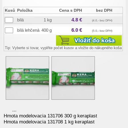
Kusů
Položka
Cena s DPH
bez DPH
4.8 €
bílá
1 kg
(4.0,- bez DPH)
6.0 €
bílá lehčená
400 g
(5.0,- bez DPH)
Tip: Vyberte si tovar, vyplňte počet kusov a vložte do nákupného koša
...
Hmota modelovacia 131706 300 g keraplast
Hmota modelovacia 131708 1 kg keraplast