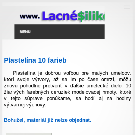
MENU
Plastelína 10 farieb
Plastelína je dobrou voľbou pre malých umelcov,
ktorí svoje výtvory, až sa im po čase omrzí, môžu
znovu pohodlne pretvoriť v ďalšie umelecké dielo. 10
žiarivých farebných ceruziek modelovacej hmoty, ktoré
v tejto súprave ponúkame, sa hodí aj na hodiny
výtvarnej výchovy.
Bohužel, materiál již nelze objednat.