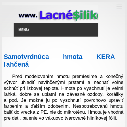
MENU
Samotvrdnúca hmota KERA
ľahčená
Pred modelovaním hmotu premiesime a konečný
výtvor uhladiť navlhčenými prstami a nechať voľne
schnúť pri izbovej teplote. Hmota po vyschnutí je veľmi
ľahká, dobre sa uplatní na závesné ozdoby, koráliky
a pod. Je možné ju po vyschnutí povrchovo upraviť
farbením a ďalším zdobením. Nespotrebovanú hmotu
baliť do vrecka z PE, nie do mikroténu. Hmota je vhodná
pre deti, balenie vo vákuovo tvarované hliníkovej fólii.