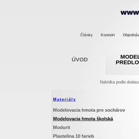
Články
Kontakt
Objedná
MODEL
ÚVOD
PREDL
Nabídka podle dodava
Materiály
Modelovacia hmota pre sochárov
Modelovacia hmota školská
Modurit
Plastelína 10 farieb