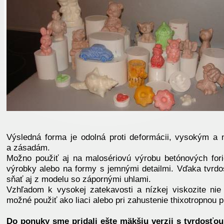
Výsledná forma je odolná proti deformácii, vysokým a 
a zásadám.
Možno použiť aj na malosériovú výrobu betónových for
výrobky alebo na formy s jemnými detailmi. Vďaka tvrd
sňať aj z modelu so zápornými uhlami.
Vzhľadom k vysokej zatekavosti a nízkej viskozite nie 
možné použiť ako liaci alebo pri zahustenie thixotropnou p
Do ponuky sme pridali ešte mäkšiu verzii s tvrdosťou