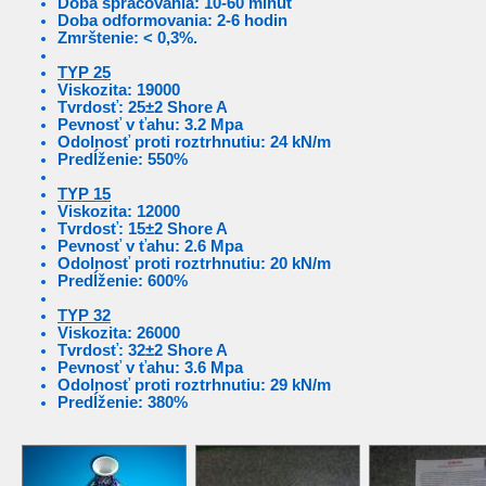
Doba spracovania: 10-60 minut
Doba odformovania: 2-6 hodin
Zmrštenie: < 0,3%.
TYP 25
Viskozita: 19000
Tvrdosť: 25±2 Shore A
Pevnosť v ťahu: 3.2 Mpa
Odolnosť proti roztrhnutiu: 24 kN/m
Predĺženie: 550%
TYP 15
Viskozita: 12000
Tvrdosť: 15±2 Shore A
Pevnosť v ťahu: 2.6 Mpa
Odolnosť proti roztrhnutiu: 20 kN/m
Predĺženie: 600%
TYP 32
Viskozita: 26000
Tvrdosť: 32±2 Shore A
Pevnosť v ťahu: 3.6 Mpa
Odolnosť proti roztrhnutiu: 29 kN/m
Predĺženie: 380%