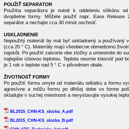
POUŽIŤ SEPARATOR
Použitia separátora je nutné k oddeleniu silikónu od 
dvojdielne formy. Môžete použiť napr. Ease Release 2
separátor a nechajte cca 30 minút oschnúť.
USKLADNENIE
Nepoužitý materiál by mal byť uskladnený a používaný 
(cca 20 ° C). Materiály majú všeobecne obmedzenú životn
najskôr. Po použití zatvorte obe zložky a umiestnite do su
najlepšie izbovou teplotou. Teplota nesmie klesnúť pod 
je 1 rok v teplote nad 5 ° C v pôvodnom obale.
ŽIVOTNOSŤ FORMY
Po použití formu umyte od materiálu odliatku a formu vy
agresívne a môžu formu po dlhšej dobe vo forme pošk
skladujte v suchej miestnosti a nevystavujte vysokej teplo
BL2015_CHN-KS_slozka_A.pdf
BL2015_CHN-KS_slozka_B.pdf