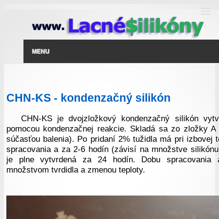
MENU
CHN-KS - kondenzačný silikón
CHN-KS je dvojzložkový kondenzačný silikón vytvrd
pomocou kondenzačnej reakcie. Skladá sa zo zložky A a
súčasťou balenia). Po pridaní 2% tužidla má pri izbovej t
spracovania a za 2-6 hodín (závisí na množstve silikó
je plne vytvrdená za 24 hodín. Dobu spracovania a
množstvom tvrdidla a zmenou teploty.