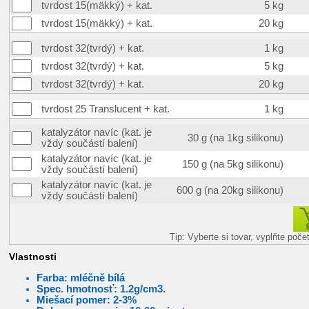
tvrdost 15(mäkký) + kat.
5 kg
tvrdost 15(mäkký) + kat.
20 kg
tvrdost 32(tvrdý) + kat.
1 kg
tvrdost 32(tvrdý) + kat.
5 kg
tvrdost 32(tvrdý) + kat.
20 kg
tvrdost 25 Translucent + kat.
1 kg
katalyzátor navíc (kat. je
30 g (na 1kg silikonu)
vždy součástí balení)
katalyzátor navíc (kat. je
150 g (na 5kg silikonu)
vždy součástí balení)
katalyzátor navíc (kat. je
600 g (na 20kg silikonu)
vždy součástí balení)
Tip: Vyberte si tovar, vyplňte poč
Vlastnosti
Farba: mléčně bílá
Spec. hmotnosť: 1.2g/cm3.
Miešací pomer: 2-3%