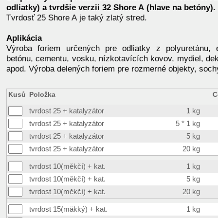
odliatky) a tvrdšie verzii 32 Shore A (hlave na betóny).
Tvrdosť 25 Shore A je taký zlatý stred.
Aplikácia
Výroba foriem určených pre odliatky z polyuretánu, e
betónu, cementu, vosku, nízkotavících kovov, mydiel, de
apod. Výroba delených foriem pre rozmerné objekty, soch
Kusů
Položka
C
tvrdost 25 + katalyzátor
1 kg
tvrdost 25 + katalyzátor
5 * 1 kg
tvrdost 25 + katalyzátor
5 kg
tvrdost 25 + katalyzátor
20 kg
tvrdost 10(měkčí) + kat.
1 kg
tvrdost 10(měkčí) + kat.
5 kg
tvrdost 10(měkčí) + kat.
20 kg
tvrdost 15(mäkký) + kat.
1 kg