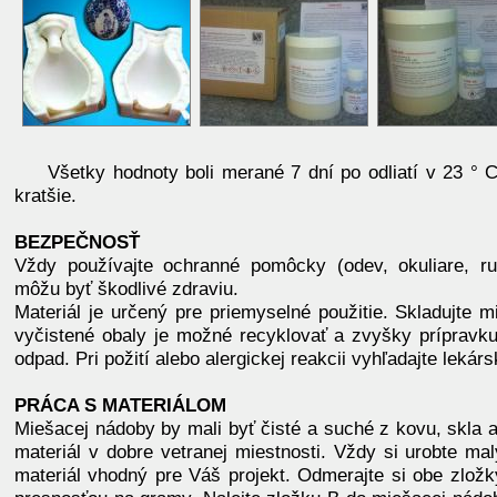
Všetky hodnoty boli merané 7 dní po odliatí v 23 ° C
kratšie.
BEZPEČNOSŤ
Vždy používajte ochranné pomôcky (odev, okuliare, ruk
môžu byť škodlivé zdraviu.
Materiál je určený pre priemyselné použitie. Skladujte 
vyčistené obaly je možné recyklovať a zvyšky prípravk
odpad. Pri požití alebo alergickej reakcii vyhľadajte leká
PRÁCA S MATERIÁLOM
Miešacej nádoby by mali byť čisté a suché z kovu, skla 
materiál v dobre vetranej miestnosti. Vždy si urobte malý
materiál vhodný pre Váš projekt. Odmerajte si obe zlo