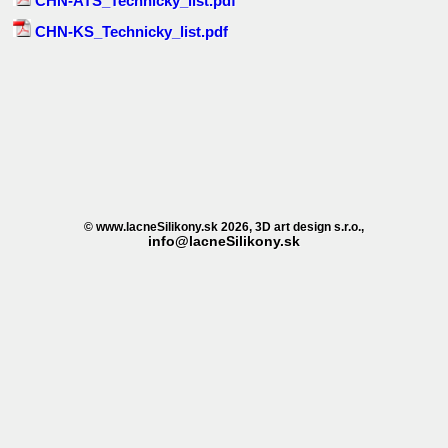
CHN-ATS_Technicky_list.pdf
CHN-KS_Technicky_list.pdf
© www.lacneSilikony.sk 2026, 3D art design s.r.o.,
info@lacneSilikony.sk