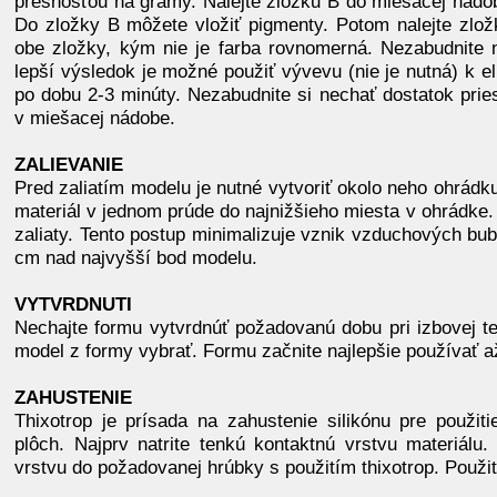
presnosťou na gramy. Nalejte zložku B do miešacej nádob
Do zložky B môžete vložiť pigmenty. Potom nalejte zložk
obe zložky, kým nie je farba rovnomerná. Nezabudnite 
lepší výsledok je možné použiť vývevu (nie je nutná) k e
po dobu 2-3 minúty. Nezabudnite si nechať dostatok prie
v miešacej nádobe.
ZALIEVANIE
Pred zaliatím modelu je nutné vytvoriť okolo neho ohrádku
materiál v jednom prúde do najnižšieho miesta v ohrádke. 
zaliaty. Tento postup minimalizuje vznik vzduchových bubl
cm nad najvyšší bod modelu.
VYTVRDNUTI
Nechajte formu vytvrdnúť požadovanú dobu pri izbovej te
model z formy vybrať. Formu začnite najlepšie používať až
ZAHUSTENIE
Thixotrop je prísada na zahustenie silikónu pre použiti
plôch. Najprv natrite tenkú kontaktnú vrstvu materiálu.
vrstvu do požadovanej hrúbky s použitím thixotrop. Použit