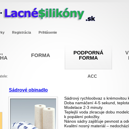
vky
Registrácia
Prihlásenie
,
PODPORNÁ
V
FORMA
OHA
FORMA
ACC
tele:
Sádrové obinadlo
Sádrový rychloobvaz s krémovitou k
Doba namáčení 4-5 sekund, teplota
Modelace 2-3 minuty.
Teplejší voda zkracuje dobu modelov
k popálení pokožky.
Nános sádry zajišťuje pevnost a od
Kvalitní nosný materiál – nedochází