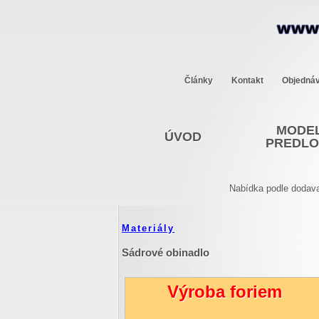
Články
Kontakt
Objedná
MODEL
ÚVOD
PREDL
Nabídka podle dodava
Materiály
Sádrové obinadlo
Výroba foriem