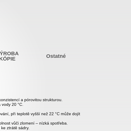
ÝROBA
Ostatné
KÓPIE
onzistencí a pórovitou strukturou.
 vody 20 °C.
ání, při teplotě vyšší než 22 °C může dojít
olnost vůči zlomení – nízká spotřeba.
 ke ztrátě sádry.