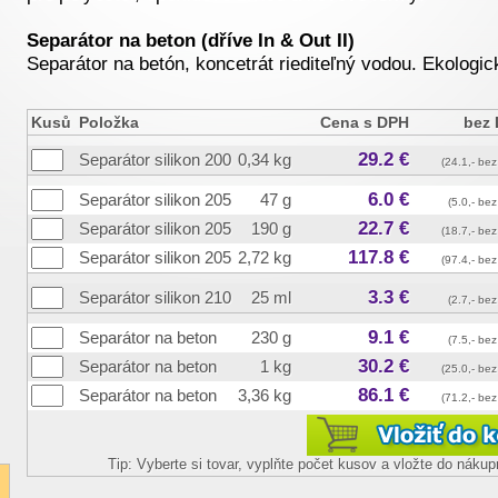
Separátor na beton (dříve In & Out II)
Separátor na betón, koncetrát riediteľný vodou. Ekologi
Kusů
Položka
Cena s DPH
bez
29.2 €
Separátor silikon 200
0,34 kg
(24.1,- be
6.0 €
Separátor silikon 205
47 g
(5.0,- be
22.7 €
Separátor silikon 205
190 g
(18.7,- be
117.8 €
Separátor silikon 205
2,72 kg
(97.4,- be
3.3 €
Separátor silikon 210
25 ml
(2.7,- be
9.1 €
Separátor na beton
230 g
(7.5,- be
30.2 €
Separátor na beton
1 kg
(25.0,- be
86.1 €
Separátor na beton
3,36 kg
(71.2,- be
Tip: Vyberte si tovar, vyplňte počet kusov a vložte do náku