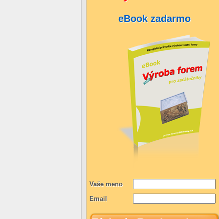
eBook zadarmo
Vaše meno
Email