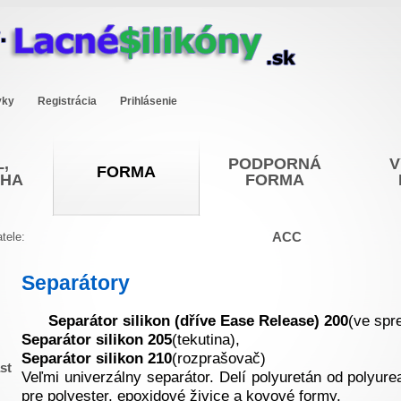
vky
Registrácia
Prihlásenie
,
PODPORNÁ
V
FORMA
OHA
FORMA
ACC
tele:
Separátory
Separátor silikon (dříve Ease Release) 200
(ve spre
Separátor silikon 205
(tekutina),
Separátor silikon 210
(rozprašovač)
st
Veľmi univerzálny separátor. Delí polyuretán od polyurea
pre polyester, epoxidové živice a kovové formy.