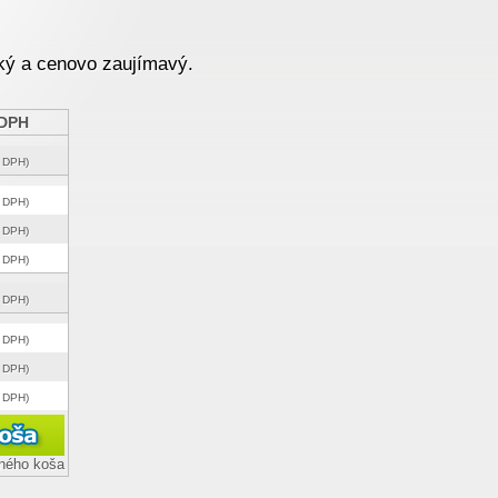
cký a cenovo zaujímavý.
 DPH
z DPH)
z DPH)
z DPH)
z DPH)
z DPH)
z DPH)
z DPH)
z DPH)
pného koša