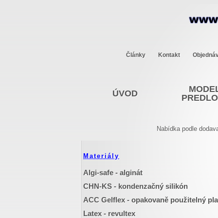
Články
Kontakt
Objedná
MODEL
ÚVOD
PREDL
Nabídka podle dodava
Materiály
Algi-safe - alginát
CHN-KS - kondenzačný silikón
ACC Gelflex - opakovaně použitelný pla
Latex - revultex