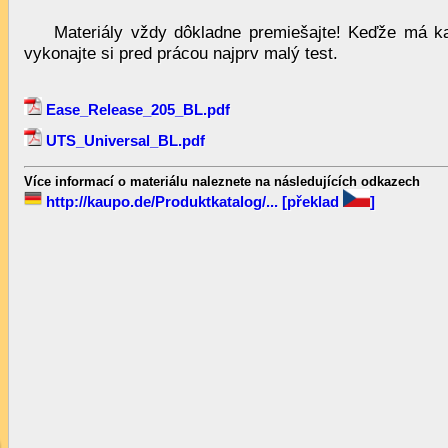
Materiály vždy dôkladne premiešajte! Keďže má ka
vykonajte si pred prácou najprv malý test.
Ease_Release_205_BL.pdf
UTS_Universal_BL.pdf
Více informací o materiálu naleznete na následujících odkazech
http://kaupo.de/Produktkatalog/...
[překlad
]